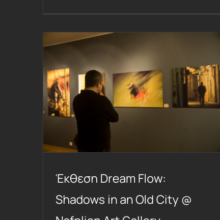
Έκθεση Dream Flow: Shadows in an Old City @ Nafplion Art Gallery
Έκθεση Dream Flow:
Shadows in an Old City @