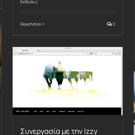
Εκθεσεις
Read More
0
Συνεργασία με την Izzy Gallery
Συνεργασία με την Izzy