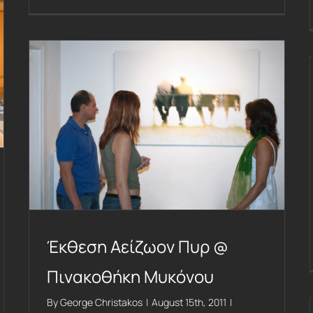
Έκθεση Αείζωον Πυρ @ Πινακοθήκη Μυκόνου
Έκθεση Αείζωον Πυρ @
Πινακοθήκη Μυκόνου
By
George Christakos
|
August 15th, 2011
|