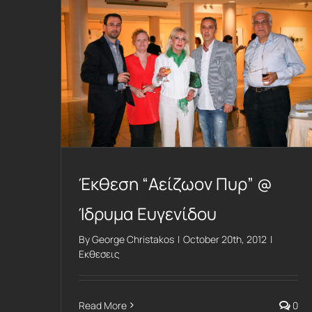
Έκθεση “Αείζωον Πυρ” @ Ίδρυμα Ευγενίδου
Έκθεση “Αείζωον Πυρ” @
Ίδρυμα Ευγενίδου
By
George Christakos
|
October 20th, 2012
|
Εκθεσεις
Read More
0