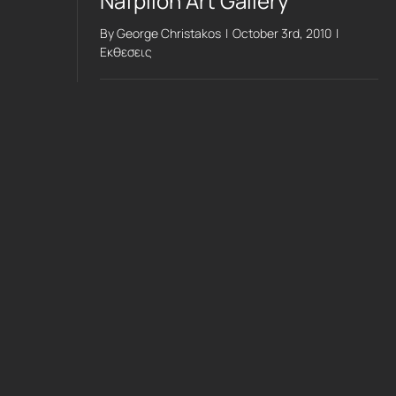
Nafplion Art Gallery
By
George Christakos
|
October 3rd, 2010
|
Εκθεσεις
Read More
0