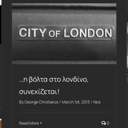
…η βόλτα στο λονδίνο, συνεχίζεται!
…η βόλτα στο λονδίνο,
συνεχίζεται!
By
George Christakos
|
March 1st, 2013
|
Νεα
Read More
0