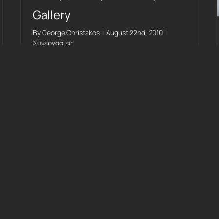
Gallery
By
George Christakos
|
August 22nd, 2010
|
Συνεργασιες
Read More
0
Έκθεση Dream Flow @ Αγγέλων Βήμα