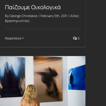
Παίζουμε Οικολογικά
By
George Christakos
|
February 5th, 2011
|
Αλλες
δραστηριοτητες
Read More
0
Έκθεση Dream Flow: Mykonos Touch @ Mykonos Art Gallery