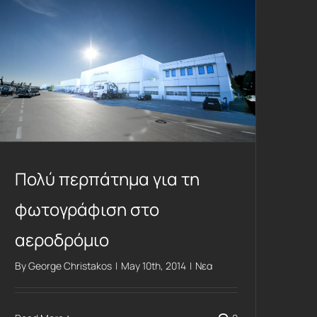
Πολύ περπάτημα για τη φωτογράφιση στο αεροδρόμιο
Πολύ περπάτημα για τη
φωτογράφιση στο
αεροδρόμιο
By
George Christakos
|
May 10th, 2014
|
Νεα