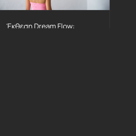
Έκθεση Dream Flow:
Mykonos Touch @ Mykonos
Art Gallery
By
George Christakos
|
August 15th, 2010
|
Εκθεσεις
Read More
0