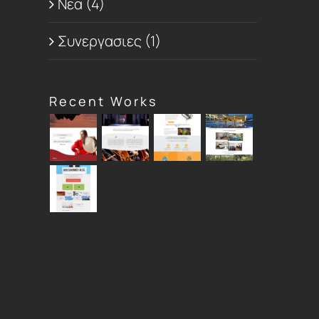
Νεα (4)
Συνεργασιες (1)
Recent Works
t