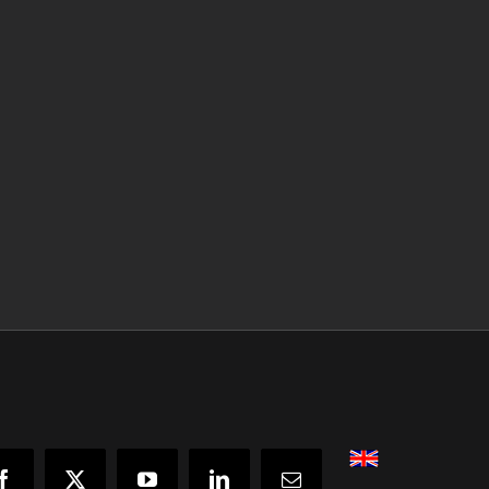
English
Facebook
X
YouTube
LinkedIn
Email