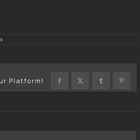
s
ur Platform!
Facebook
X
Tumblr
Pinteres