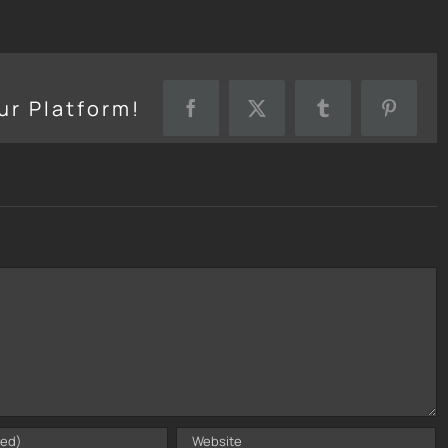
ur Platform!
Facebook
X
Tumblr
Pinteres