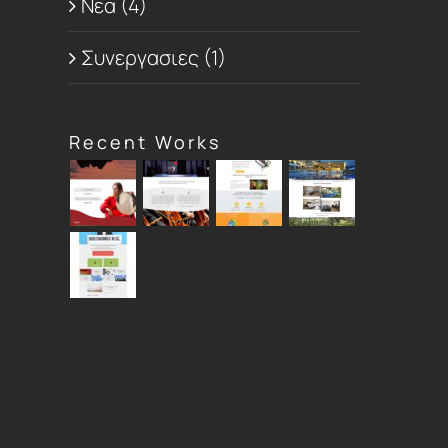
Νεα (4)
Συνεργασιες (1)
t
Recent Works