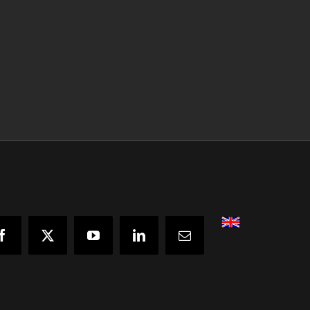
English
Facebook
X
YouTube
LinkedIn
Email