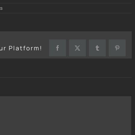
s
ur Platform!
Facebook
X
Tumblr
Pinteres